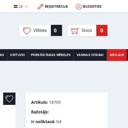
LV
REĢISTRĀCIJA
IELOGOTIES
0
0
Vēlmes
Grozs
TAS
VIRTUVEI
PRIEKŠISTABAS MĒBELES
VANNAS ISTABAI
BIROJAM
Artikuls:
18709
Ražotājs:
Ir noliktavā:
Nē