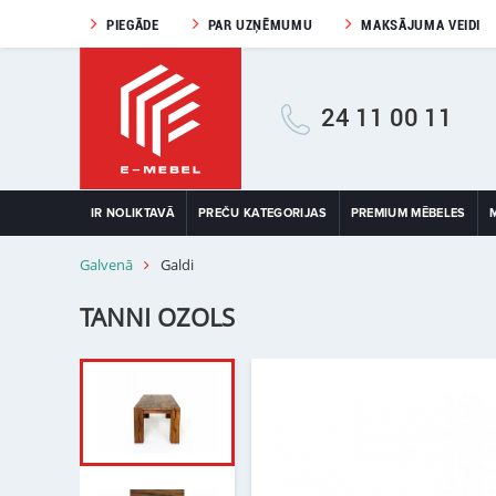
PIEGĀDE
PAR UZŅĒMUMU
MAKSĀJUMA VEIDI
24 11 00 11
IR NOLIKTAVĀ
PREČU KATEGORIJAS
PREMIUM MĒBELES
Galvenā
Galdi
TANNI OZOLS