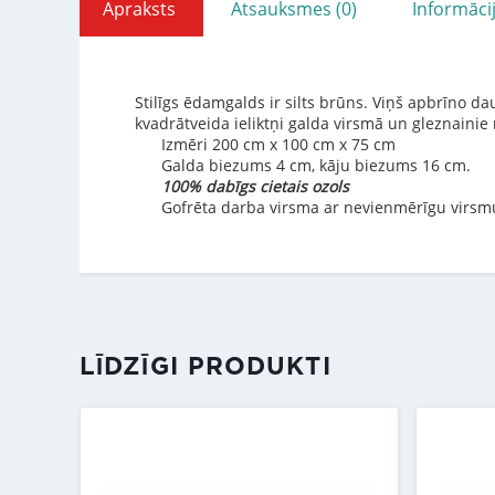
Apraksts
Atsauksmes (0)
Informāci
Stilīgs ēdamgalds ir silts brūns. Viņš apbrīno d
kvadrātveida ieliktņi galda virsmā un gleznainie
Izmēri 200 cm x 100 cm x 75 cm
Galda biezums 4 cm, kāju biezums 16 cm.
100% dabīgs cietais ozols
Gofrēta darba virsma ar nevienmērīgu virsm
LĪDZĪGI PRODUKTI