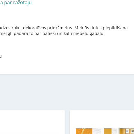
ja par ražotāju
audzos roku dekoratīvos priekšmetus. Melnās tintes piepildīšana,
 mezgli padara to par patiesi unikālu mēbeļu gabalu.
u