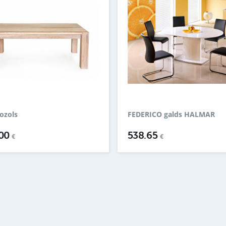
ozols
FEDERICO galds HALMAR
.00
538.65
€
€