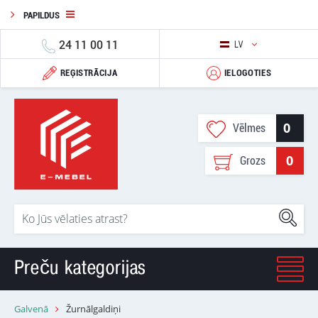
PAPILDUS
24 11 00 11
LV
REĢISTRĀCIJA
IELOGOTIES
0
Vēlmes
0
Grozs
Preču kategorijas
Galvenā
Žurnālgaldiņi