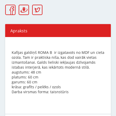
Apraksts
Kafijas galdiņš ROMA B ir izgatavots no MDF un cieta
ozola. Tam ir praktiska niša, kas dod vairāk vietas
izmantošanai. Galds lieliski iekļaujas dzīvojamās
istabas interjerā, kas iekārtots modernā stilā.
augstums: 48 cm
platums: 60 cm
garums: 60 cm
krāsa: grafīts / pelēks / ozols
Darba virsmas forma: taisnstūris