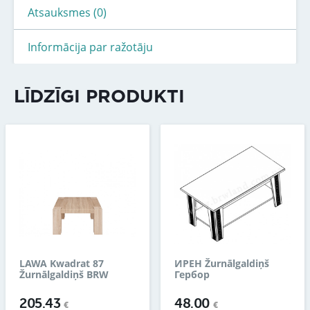
Atsauksmes (0)
Informācija par ražotāju
LĪDZĪGI PRODUKTI
LAWA Kwadrat 87
ИРЕН Žurnālgaldiņš
Žurnālgaldiņš BRW
Гербор
205.43
48.00
€
€