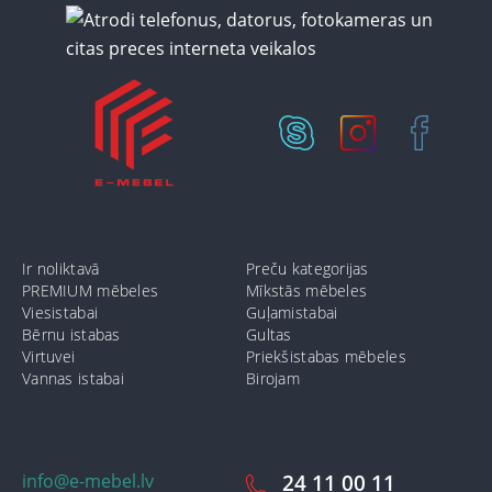
Ir noliktavā
Preču kategorijas
PREMIUM mēbeles
Mīkstās mēbeles
Viesistabai
Guļamistabai
Bērnu istabas
Gultas
Virtuvei
Priekšistabas mēbeles
Vannas istabai
Birojam
info@e-mebel.lv
24 11 00 11