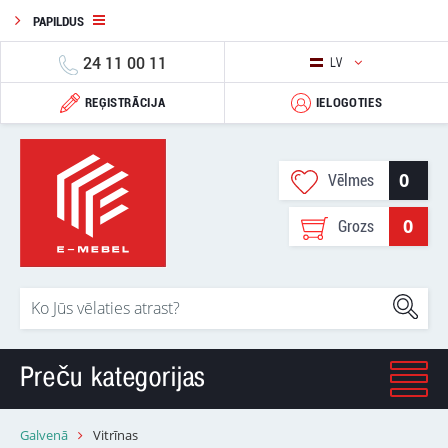
PAPILDUS
24 11 00 11
LV
REĢISTRĀCIJA
IELOGOTIES
0
Vēlmes
0
Grozs
Preču kategorijas
Galvenā
Vitrīnas