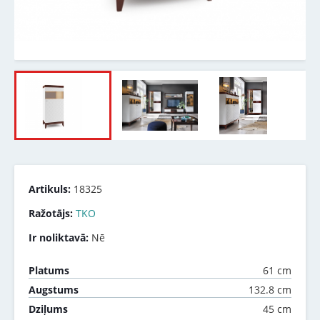
Artikuls:
18325
Ražotājs:
TKO
Ir noliktavā:
Nē
61 cm
Platums
132.8 cm
Augstums
45 cm
Dziļums