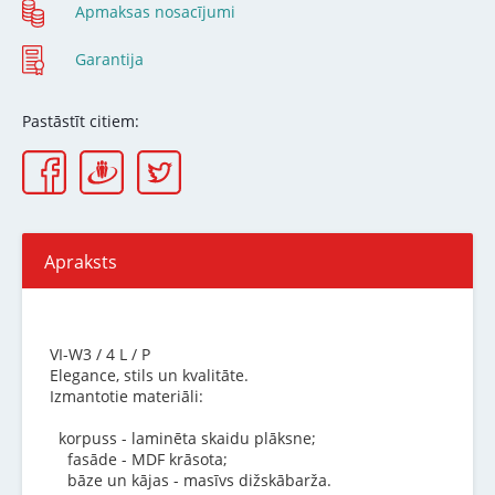
Apmaksas nosacījumi
Garantija
Pastāstīt citiem:
Apraksts
VI-W3 / 4 L / P
Elegance, stils un kvalitāte.
Izmantotie materiāli:
korpuss - laminēta skaidu plāksne;
fasāde - MDF krāsota;
bāze un kājas - masīvs dižskābarža.