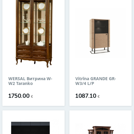
WERSAL Витрина W-
Vitrīna GRANDE GR-
W2 Taranko
W3/4 L/P
1750.00
1087.10
€
€