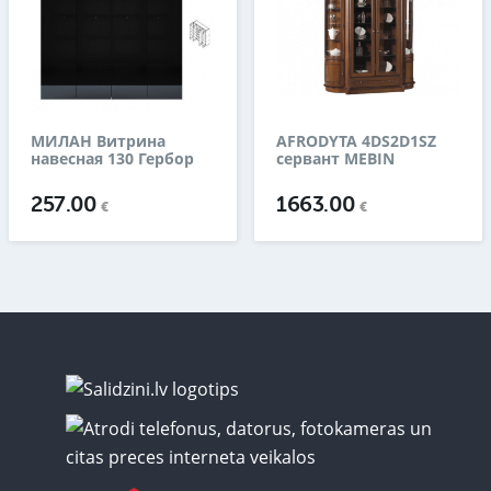
МИЛАН Витрина
AFRODYTA 4DS2D1SZ
навесная 130 Гербор
сервант MEBIN
257.00
1663.00
€
€