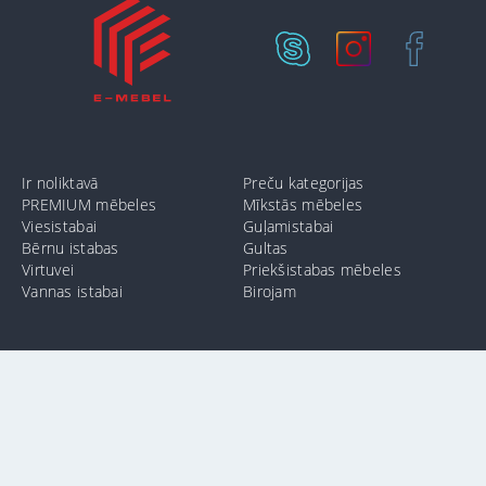
Ir noliktavā
Preču kategorijas
PREMIUM mēbeles
Mīkstās mēbeles
Viesistabai
Guļamistabai
Bērnu istabas
Gultas
Virtuvei
Priekšistabas mēbeles
Vannas istabai
Birojam
info@e-mebel.lv
24 11 00 11
SAS «MPLT» © 2009-2026.