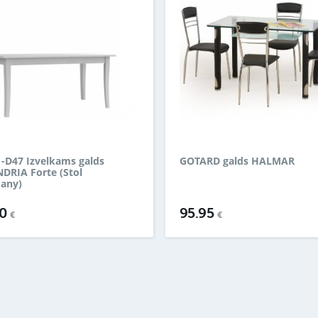
-D47 Izvelkams galds
GOTARD galds HALMAR
DRIA Forte (Stol
dany)
00
95.95
€
€