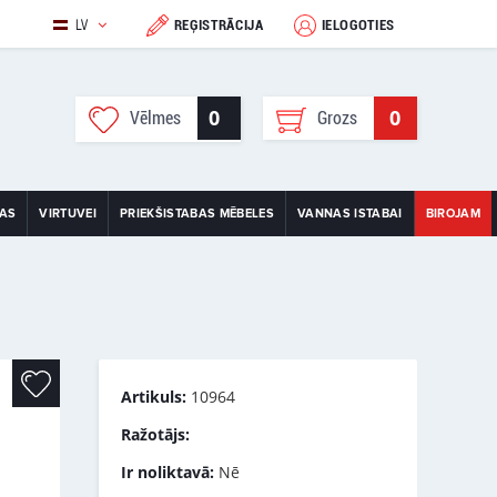
LV
REĢISTRĀCIJA
IELOGOTIES
0
0
Vēlmes
Grozs
TAS
VIRTUVEI
PRIEKŠISTABAS MĒBELES
VANNAS ISTABAI
BIROJAM
Artikuls:
10964
Ražotājs:
Ir noliktavā:
Nē