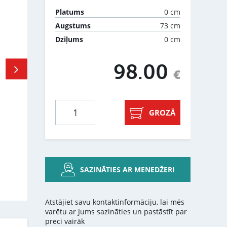
0 cm
Platums
73 cm
Augstums
0 cm
Dziļums
98.00
€
GROZĀ
SAZINĀTIES AR MENEDŽERI
Atstājiet savu kontaktinformāciju, lai mēs
varētu ar Jums sazināties un pastāstīt par
preci vairāk