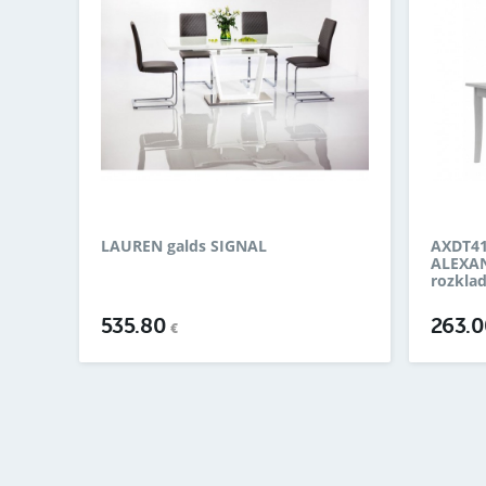
LAUREN galds SIGNAL
AXDT41
ALEXAN
rozkla
535.80
263.
€