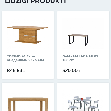
LĪDZĪGI PRODUKTI
TORINO 41 Стол
Galds MALAGA ML05
обеденный SZYNAKA
180 cm
846.83
320.00
€
€