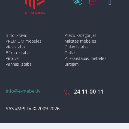
Ir noliktavā
Preču kategorijas
PREMIUM mēbeles
Mīkstās mēbeles
Viesistabai
Guļamistabai
Bērnu istabas
Gultas
Virtuvei
Priekšistabas mēbeles
Vannas istabai
Birojam
info@e-mebel.lv
24 11 00 11
SAS «MPLT» © 2009-2026.