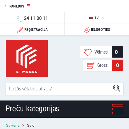
PAPILDUS
24 11 00 11
LV
REĢISTRĀCIJA
IELOGOTIES
0
Vēlmes
0
Grozs
Preču kategorijas
Galvenā
Galdi