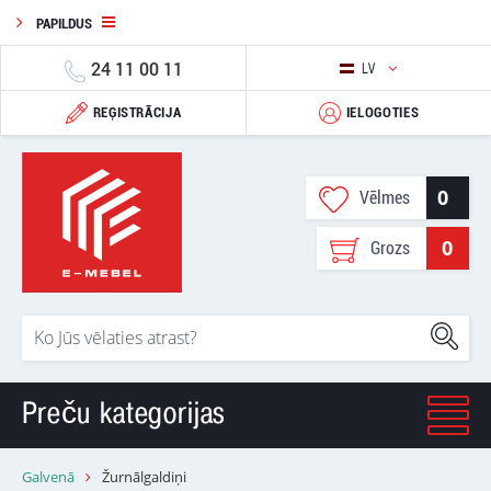
PAPILDUS
24 11 00 11
LV
REĢISTRĀCIJA
IELOGOTIES
0
Vēlmes
0
Grozs
Preču kategorijas
Galvenā
Žurnālgaldiņi