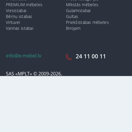
PREMIUM mēbeles
Mīkstās mēbeles
Viesistabai
Guļamistabai
Bērnu istabas
Gultas
Virtuvei
Priekšistabas mēbeles
Vannas istabai
Birojam
info@e-mebel.lv
24 11 00 11
SAS «MPLT» © 2009-2026.
Lai nodrošinātu vēl effektīvāku klienta apkalpošanu izmantojot
personalizētus pakalpojumus, šājā vietnē tiek izmantoti cookie faili.
Izmantojot šo vietni, Jūs piekrītat mūsu lietošanas noteikumiem par
cookie-failiem. Papildus informācija par sīkdatnēm faila informāciju,
kas tiek izmantoti vietnē, kā arī dzēst vai bloķēt iespējams sadaļā
"Paziņojumi par cookie failu lietošanu / izmantošanu"
«Paziņojums
par cookie failiem».