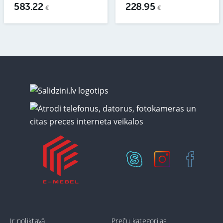
583.22
228.95
€
€
Ir noliktavā
Preču kategorijas