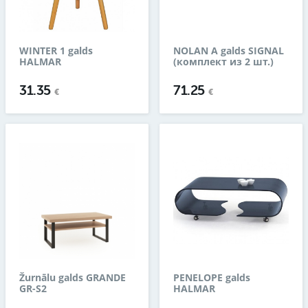
WINTER 1 galds
NOLAN A galds SIGNAL
HALMAR
(комплект из 2 шт.)
31.35
71.25
€
€
Žurnālu galds GRANDE
PENELOPE galds
GR-S2
HALMAR