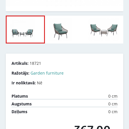
Artikuls:
18721
Ražotājs:
Garden furniture
Ir noliktavā:
Nē
0 cm
Platums
0 cm
Augstums
0 cm
Dziļums