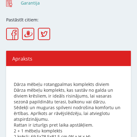
Garantija
Pastāstīt citiem:
Apraksts
Dārza mēbeļu rotangpalmas komplekts diviem
Dārza mēbeļu komplekts, kas sastāv no galda un
diviem krēsliem, ir ideāls risinājums, lai vasaras
sezonā papildinātu terasi, balkonu vai dārzu.
Sēdekļi un muguras spilveni nodrošina komfortu un
ērtības. Aprīkots ar rāvējslēdzēju, lai atvieglotu
atspirdzinājumu.
Rattan ir izturīgs pret laika apstākļiem.
2 + 1 mēbeļu komplekts
2 krēsli: 69,5x78,5x81,5 cm (W x H x H)