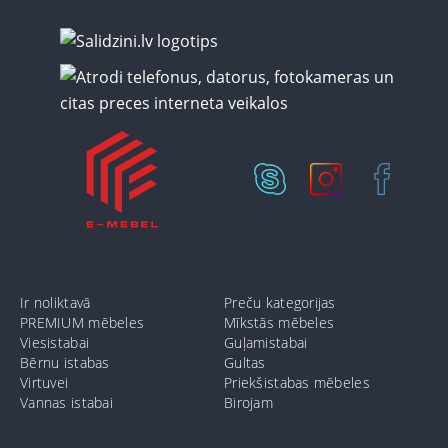
Ir noliktavā
Preču kategorijas
PREMIUM mēbeles
Mīkstās mēbeles
Viesistabai
Guļamistabai
Bērnu istabas
Gultas
Virtuvei
Priekšistabas mēbeles
Vannas istabai
Birojam