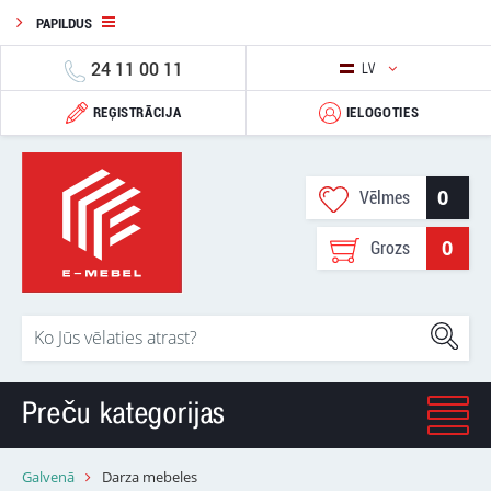
PAPILDUS
24 11 00 11
LV
REĢISTRĀCIJA
IELOGOTIES
0
Vēlmes
0
Grozs
Preču kategorijas
Galvenā
Darza mebeles