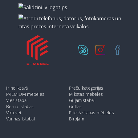
Ir noliktavā
Preču kategorijas
PREMIUM mēbeles
Mīkstās mēbeles
Viesistabai
Guļamistabai
Bērnu istabas
Gultas
Virtuvei
Priekšistabas mēbeles
Vannas istabai
Birojam