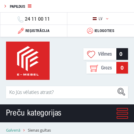
PAPILDUS
24 11 00 11
LV
REĢISTRĀCIJA
IELOGOTIES
0
Vēlmes
0
Grozs
Preču kategorijas
Galvenā
Sienas gultas