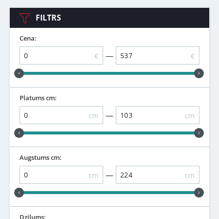
FILTRS
Cena:
—
€
€
Platums cm:
—
cm
cm
Augstums cm:
—
cm
cm
Dziļums: