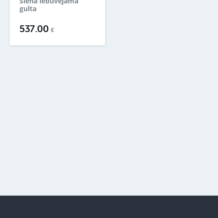
Sienā iebūvējama
gulta
537.00
€