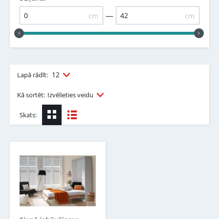
—
cm
cm
12
Lapā rādīt:
Kā sortēt:
Izvēlieties veidu
Skats: