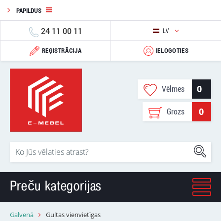
PAPILDUS
24 11 00 11
LV
REĢISTRĀCIJA
IELOGOTIES
0
Vēlmes
0
Grozs
Preču kategorijas
Galvenā
Gultas vienvietīgas