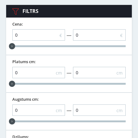
FILTRS
Cena:
—
€
€
Platums cm:
—
cm
cm
Augstums cm:
—
cm
cm
Dziļums: