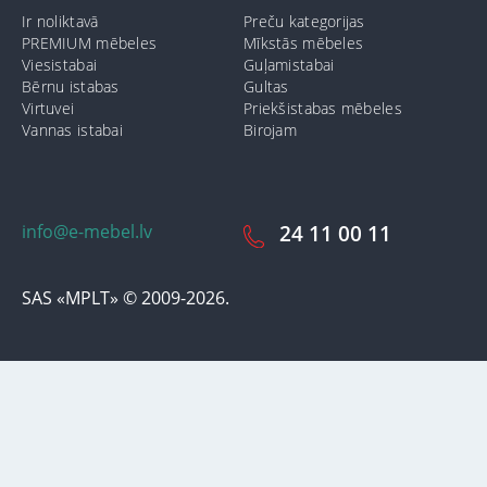
Ir noliktavā
Preču kategorijas
PREMIUM mēbeles
Mīkstās mēbeles
Viesistabai
Guļamistabai
Bērnu istabas
Gultas
Virtuvei
Priekšistabas mēbeles
Vannas istabai
Birojam
info@e-mebel.lv
24 11 00 11
SAS «MPLT» © 2009-2026.
Lai nodrošinātu vēl effektīvāku klienta apkalpošanu izmantojot
personalizētus pakalpojumus, šājā vietnē tiek izmantoti cookie faili.
Izmantojot šo vietni, Jūs piekrītat mūsu lietošanas noteikumiem par
cookie-failiem. Papildus informācija par sīkdatnēm faila informāciju,
kas tiek izmantoti vietnē, kā arī dzēst vai bloķēt iespējams sadaļā
"Paziņojumi par cookie failu lietošanu / izmantošanu"
«Paziņojums