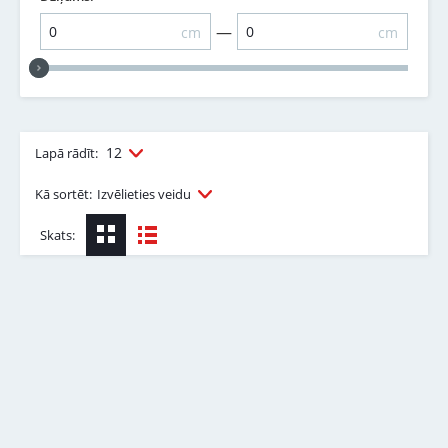
—
cm
cm
12
Lapā rādīt:
Kā sortēt:
Izvēlieties veidu
Skats: