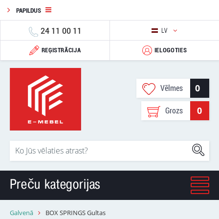
PAPILDUS
24 11 00 11
LV
REĢISTRĀCIJA
IELOGOTIES
0
Vēlmes
0
Grozs
Preču kategorijas
Galvenā
BOX SPRINGS Gultas