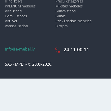
Ir noliktavā
Preču kategorijas
PREMIUM mēbeles
Mīkstās mēbeles
Viesistabai
Guļamistabai
Bērnu istabas
Gultas
Virtuvei
Priekšistabas mēbeles
Vannas istabai
Birojam
info@e-mebel.lv
24 11 00 11
SAS «MPLT» © 2009-2026.
Lai nodrošinātu vēl effektīvāku klienta apkalpošanu izmantojot
personalizētus pakalpojumus, šājā vietnē tiek izmantoti cookie faili.
Izmantojot šo vietni, Jūs piekrītat mūsu lietošanas noteikumiem par
cookie-failiem. Papildus informācija par sīkdatnēm faila informāciju,
kas tiek izmantoti vietnē, kā arī dzēst vai bloķēt iespējams sadaļā
"Paziņojumi par cookie failu lietošanu / izmantošanu"
«Paziņojums
par cookie failiem».