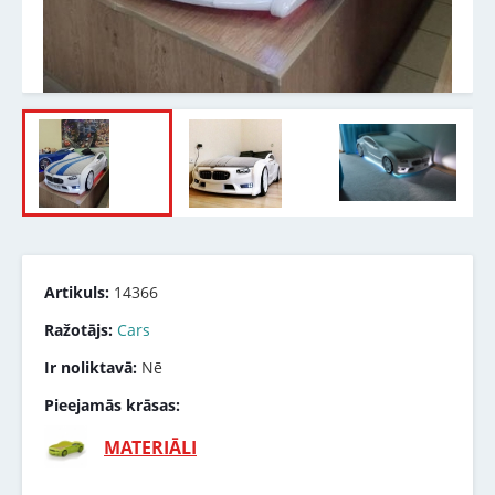
Artikuls:
14366
Ražotājs:
Cars
Ir noliktavā:
Nē
Pieejamās krāsas:
MATERIĀLI