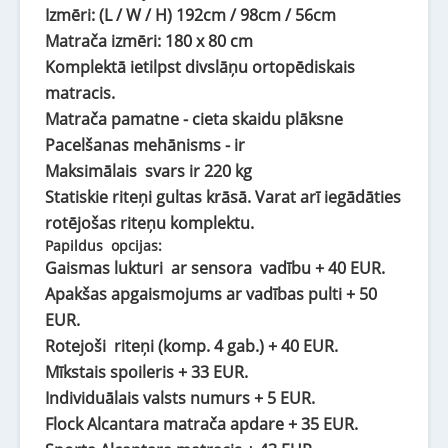
Izmēri: (L / W / H) 192cm / 98cm / 56cm
Matrača izmēri: 180 x 80 cm
Komplektā ietilpst divslāņu ortopēdiskais
matracis.
Matrača pamatne - cieta skaidu plāksne
Pacelšanas mehānisms - ir
Maksimālais svars ir 220 kg
Statiskie riteņi gultas krāsā. Varat arī iegādāties
rotējošas riteņu komplektu.
Papildus opcijas:
Gaismas lukturi ar sensora vadību + 40 EUR.
Apakšas apgaismojums ar vadības pulti + 50
EUR.
Rotejoši riteņi (komp. 4 gab.) + 40 EUR.
Mīkstais spoileris + 33 EUR.
Individuālais valsts numurs + 5 EUR.
Flock Alcantara matrača apdare + 35 EUR.