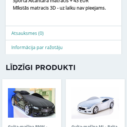
Sporta Alcantara matracis + 43 EUR
Mīkstās matracis 3D - uz laiku nav pieejams.
Atsauksmes (0)
Informācija par ražotāju
LĪDZĪGI PRODUKTI
Gulta-mašīna BNW -
Gulta-mašīna MI - Balta