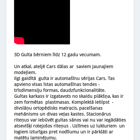
3D Gulta bērniem līdz 12 gadu vecumam.
Un atkal, ateljē Cars dālas ar saviem jaunajiem
modeļiem.
Ilgi gaidītā gulta ir automašīnu sērijas Cars. Tas
apvieno visas īstas automašīnas tendes -
trīsdimensiju formas, daudzfunkcionalitāte.
Gultas karkass ir izgatavots no skaidu plākšņa, kas ir
zem formētas plastmasas. Komplektā ietilpst -
divslāņu ortopēdisks matracis, pacelšanas
mehānisms un divas veļas kastes. Stacionārus
riteņus var iebūvēt gultas sānos vai nu var iegādāties
atsevišķi rotejošos riteņus . Uzlīmes uz lukturiem un
logiem izturīgas pret nodīlumu un ir pārklāti ar
matētu laminējumu.