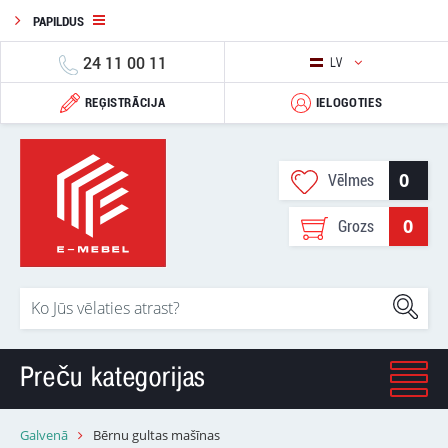
PAPILDUS
24 11 00 11
LV
REĢISTRĀCIJA
IELOGOTIES
0
Vēlmes
0
Grozs
Preču kategorijas
Galvenā
Bērnu gultas mašīnas