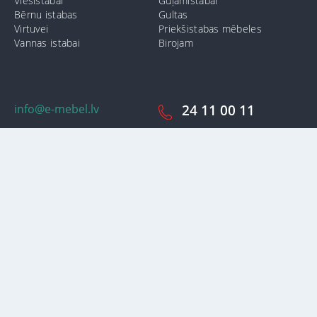
Viesistabai
Guļamistabai
Bērnu istabas
Gultas
Virtuvei
Priekšistabas mēbeles
Vannas istabai
Birojam
info@e-mebel.lv
24 11 00 11
SAS «MPLT» © 2009-2026.
Lai nodrošinātu vēl effektīvāku klienta apkalpošanu izmantojot
personalizētus pakalpojumus, šājā vietnē tiek izmantoti cookie faili.
Izmantojot šo vietni, Jūs piekrītat mūsu lietošanas noteikumiem par
cookie-failiem. Papildus informācija par sīkdatnēm faila informāciju,
kas tiek izmantoti vietnē, kā arī dzēst vai bloķēt iespējams sadaļā
"Paziņojumi par cookie failu lietošanu / izmantošanu"
«Paziņojums
par cookie failiem».