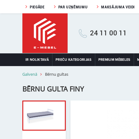
PIEGĀDE
PAR UZŅĒMUMU
MAKSĀJUMA VEIDI
24 11 00 11
IR NOLIKTAVĀ
PREČU KATEGORIJAS
PREMIUM MĒBELES
Galvenā
Bērnu gultas
BĒRNU GULTA FINY