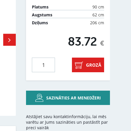
90 cm
Platums
62 cm
Augstums
206 cm
Dziļums
83.72
€
GROZĀ
SAZINĀTIES AR MENEDŽERI
Atstājiet savu kontaktinformāciju, lai mēs
varētu ar Jums sazināties un pastāstīt par
preci vairāk