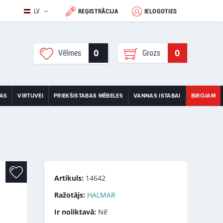
LV
REĢISTRĀCIJA
IELOGOTIES
0
0
Vēlmes
Grozs
TAS
VIRTUVEI
PRIEKŠISTABAS MĒBELES
VANNAS ISTABAI
BIROJAM
Artikuls:
14642
Ražotājs:
HALMAR
Ir noliktavā:
Nē