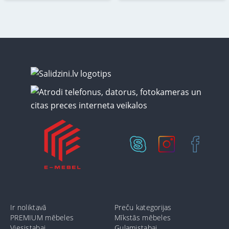
Ir noliktavā
Preču kategorijas
PREMIUM mēbeles
Mīkstās mēbeles
Viesistabai
Guļamistabai