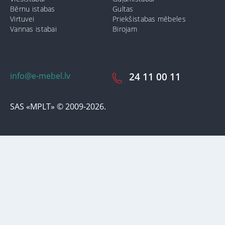
Bērnu istabas
Gultas
Virtuvei
Priekšistabas mēbeles
Vannas istabai
Birojam
info@e-mebel.lv
24 11 00 11
SAS «MPLT» © 2009-2026.
Lai nodrošinātu vēl effektīvāku klienta apkalpošanu izmantojot
personalizētus pakalpojumus, šājā vietnē tiek izmantoti cookie faili.
Izmantojot šo vietni, Jūs piekrītat mūsu lietošanas noteikumiem par
cookie-failiem. Papildus informācija par sīkdatnēm faila informāciju,
kas tiek izmantoti vietnē, kā arī dzēst vai bloķēt iespējams sadaļā
"Paziņojumi par cookie failu lietošanu / izmantošanu"
«Paziņojums
par cookie failiem».