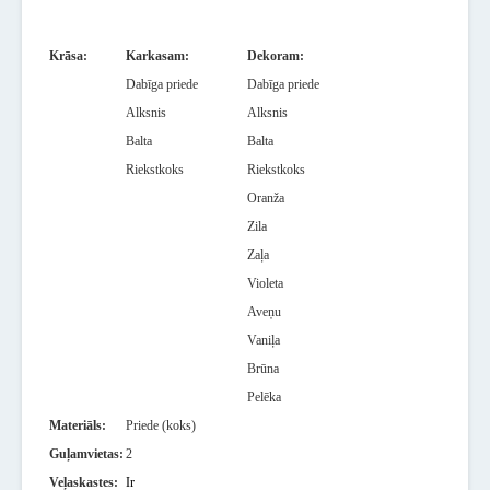
Krāsa:
Karkasam:
Dekoram:
Dabīga priede
Dabīga priede
Alksnis
Alksnis
Balta
Balta
Riekstkoks
Riekstkoks
Oranža
Zila
Zaļa
Violeta
Aveņu
Vaniļa
Brūna
Pelēka
Materiāls:
Priede (koks)
Guļamvietas:
2
Veļaskastes:
Ir