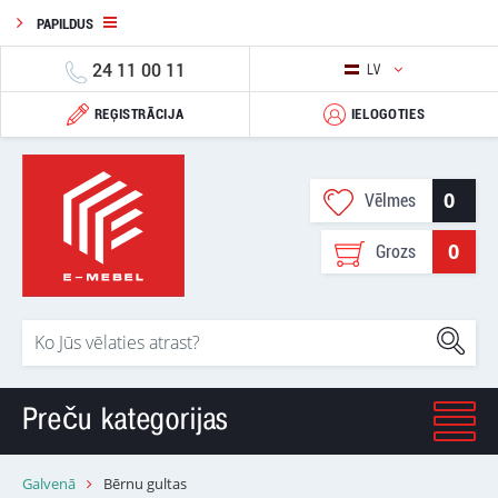
PAPILDUS
24 11 00 11
LV
REĢISTRĀCIJA
IELOGOTIES
0
Vēlmes
0
Grozs
Preču kategorijas
Galvenā
Bērnu gultas