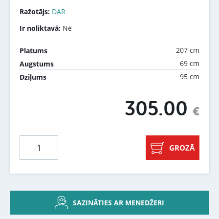
Ražotājs:
DAR
Ir noliktavā:
Nē
207 cm
Platums
69 cm
Augstums
95 cm
Dziļums
305.00
€
GROZĀ
SAZINĀTIES AR MENEDŽERI