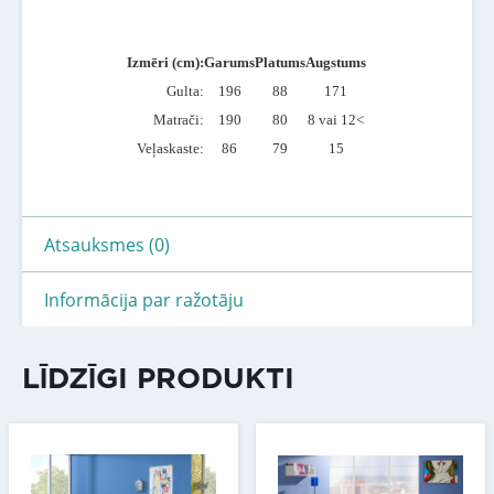
Izmēri (cm):
Garums
Platums
Augstums
Gulta:
196
88
171
Matrači:
190
80
8 vai 12<
Veļaskaste:
86
79
15
Atsauksmes (0)
Informācija par ražotāju
LĪDZĪGI PRODUKTI