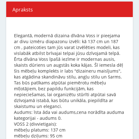
Apraksts
Elegantā, modernā dizaina dīvāna Voss ir pieejama
ar divu izmēru diapazonu izvēli: kā 137 cm un 187
cm , pateicoties tam jūs varat izvēlēties modeli, kas
vislabāk atbilst brīvajai telpai jūsu dzīvojamā telpā.
Ērta dīvāna Voss īpašā iezīme ir modernas ausis,
skaists dūriens un augstās koka kājas. Šī iemesla dēļ
šis mēbeļu komplekts ir labs "dizaineru maisījums",
kas atgādina skandināvu stilu, angļu stilu un šarms.
Tas būs patīkams atpūtai piemērotu mēbeļu
mīļotājiem, bez papildu funkcijām, kas
nepieciešamas, lai organizētu stūrīti atpūtai savā
dzīvojamā istabā, kas būtu unikāla, piepildīta ar
skaistumu un eleganci.
Audums: īsta āda vai audums,cena norādīta auduma
kategorijai - audums 0.
VOSS 2 (divvietigais):
mēbeļu platums: 137 cm
mēbeļu dziļums: 95 cm