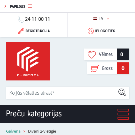
PAPILDUS
24 11 00 11
LV
REĢISTRĀCIJA
IELOGOTIES
0
Vēlmes
0
Grozs
Preču kategorijas
Galvenā
Dīvāni 2-vietīgie