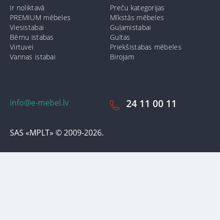
Ir noliktavā
Preču kategorijas
PREMIUM mēbeles
Mīkstās mēbeles
Viesistabai
Guļamistabai
Bērnu istabas
Gultas
Virtuvei
Priekšistabas mēbeles
Vannas istabai
Birojam
info@e-mebel.lv
24 11 00 11
SAS «MPLT» © 2009-2026.
Lai nodrošinātu vēl effektīvāku klienta apkalpošanu izmantojot
personalizētus pakalpojumus, šājā vietnē tiek izmantoti cookie faili.
Izmantojot šo vietni, Jūs piekrītat mūsu lietošanas noteikumiem par
cookie-failiem. Papildus informācija par sīkdatnēm faila informāciju,
kas tiek izmantoti vietnē, kā arī dzēst vai bloķēt iespējams sadaļā
"Paziņojumi par cookie failu lietošanu / izmantošanu"
«Paziņojums