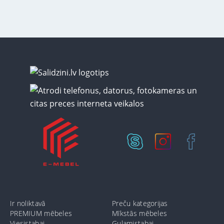
Ir noliktavā
Preču kategorijas
PREMIUM mēbeles
Mīkstās mēbeles
Viesistabai
Guļamistabai