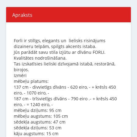
Apraksts
Forli ir stilīgs, elegants un lielisks risinājums
dizaineru telpām, spilgts akcents istaba.
Jūs parādāt savu stila izjūtu ar dīvānu FORLI.
Kvalitātes nodrošināšana.
Tas izskatīsies lieliski dzīvojamā istabā, restorānā,
birojos.
Izmēri
mēbeļu platums:
137 cm - divvietīgs dīvāns - 620 eiro, - + krēsls 450
eiro, - 1070 eiro, -
187 cm - trīsvietīgs dīvāns - 790 eiro .- + krēsls 450
eiro, - = 1240 eiro, -
mēbeļu dziļums: 95 cm
mēbeļu augstums: 105 cm
sēdekļa augstums: 47 cm
sēdekļa dziļums: 53 cm
kāju augstums: 15 cm