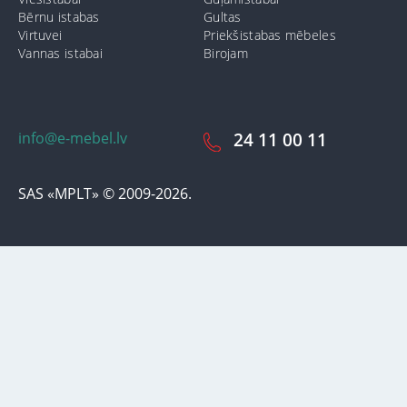
Bērnu istabas
Gultas
Virtuvei
Priekšistabas mēbeles
Vannas istabai
Birojam
info@e-mebel.lv
24 11 00 11
SAS «MPLT» © 2009-2026.
Lai nodrošinātu vēl effektīvāku klienta apkalpošanu izmantojot
personalizētus pakalpojumus, šājā vietnē tiek izmantoti cookie faili.
Izmantojot šo vietni, Jūs piekrītat mūsu lietošanas noteikumiem par
cookie-failiem. Papildus informācija par sīkdatnēm faila informāciju,
kas tiek izmantoti vietnē, kā arī dzēst vai bloķēt iespējams sadaļā
"Paziņojumi par cookie failu lietošanu / izmantošanu"
«Paziņojums
par cookie failiem».