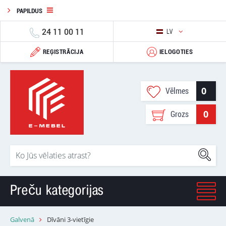
PAPILDUS
24 11 00 11
LV
REĢISTRĀCIJA
IELOGOTIES
0
Vēlmes
0
Grozs
Preču kategorijas
Galvenā
Dīvāni 3-vietīgie