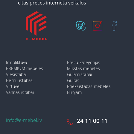
Ir noliktavā
Preču kategorijas
PREMIUM mēbeles
Mīkstās mēbeles
Viesistabai
Guļamistabai
Bērnu istabas
Gultas
Virtuvei
Priekšistabas mēbeles
Vannas istabai
Birojam
info@e-mebel.lv
24 11 00 11