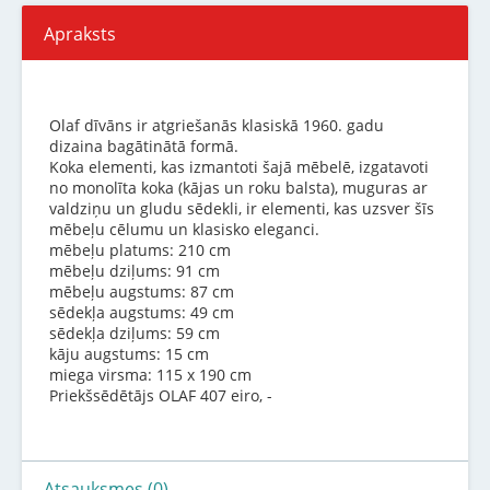
Apraksts
Olaf dīvāns ir atgriešanās klasiskā 1960. gadu
dizaina bagātinātā formā.
Koka elementi, kas izmantoti šajā mēbelē, izgatavoti
no monolīta koka (kājas un roku balsta), muguras ar
valdziņu un gludu sēdekli, ir elementi, kas uzsver šīs
mēbeļu cēlumu un klasisko eleganci.
mēbeļu platums: 210 cm
mēbeļu dziļums: 91 cm
mēbeļu augstums: 87 cm
sēdekļa augstums: 49 cm
sēdekļa dziļums: 59 cm
kāju augstums: 15 cm
miega virsma: 115 x 190 cm
Priekšsēdētājs OLAF 407 eiro, -
Atsauksmes (0)