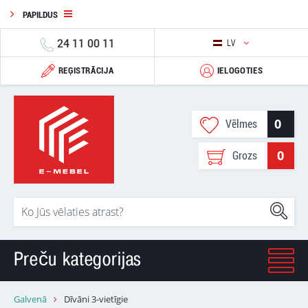
PAPILDUS
24 11 00 11
LV
REĢISTRĀCIJA
IELOGOTIES
0
Vēlmes
0
Grozs
Preču kategorijas
Galvenā
Dīvāni 3-vietīgie