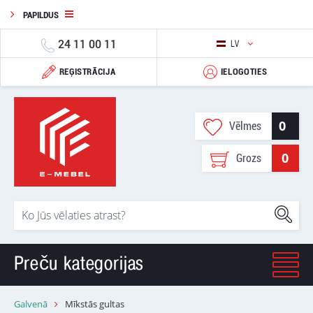
PAPILDUS
24 11 00 11
LV
REĢISTRĀCIJA
IELOGOTIES
0
Vēlmes
0
Grozs
Preču kategorijas
Galvenā
Mīkstās gultas