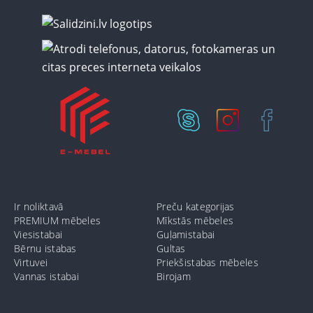
Ir noliktavā
Preču kategorijas
PREMIUM mēbeles
Mīkstās mēbeles
Viesistabai
Guļamistabai
Bērnu istabas
Gultas
Virtuvei
Priekšistabas mēbeles
Vannas istabai
Birojam