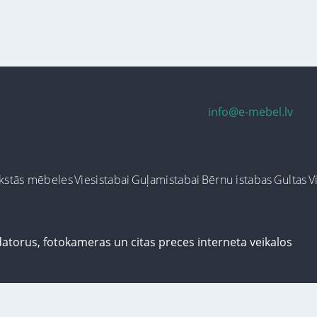
info@e-mebel.lv
kstās mēbeles
Viesistabai
Guļamistabai
Bērnu istabas
Gultas
V
ersonalizētus pakalpojumus, šājā vietnē tiek izmantoti cookie faili. Izmantoj
us informācija par sīkdatnēm faila informāciju, kas tiek izmantoti vietnē, kā 