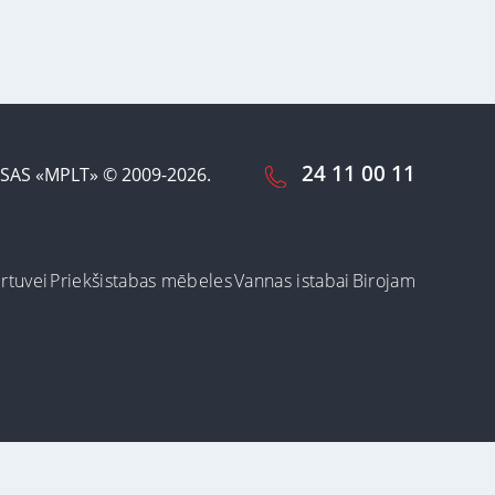
24 11 00 11
SAS «MPLT» © 2009-2026.
irtuvei
Priekšistabas mēbeles
Vannas istabai
Birojam
ot šo vietni, Jūs
arī dzēst vai
Pieņemt un aizvērt