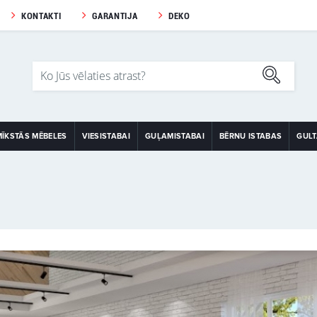
KONTAKTI
GARANTIJA
DEKO
MĪKSTĀS MĒBELES
VIESISTABAI
GUĻAMISTABAI
BĒRNU ISTABAS
GUL