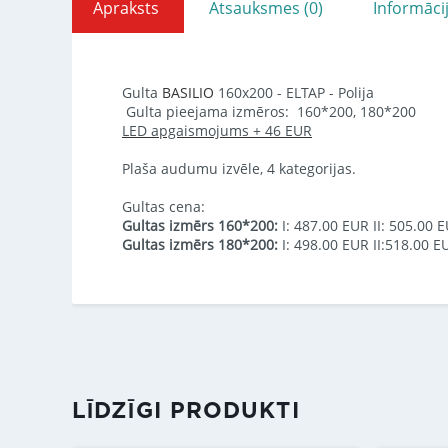
Apraksts
Atsauksmes (0)
Informāci
Gulta
BASILIO
160x200 - ELTAP - Polija
Gulta pieejama izmēros: 160*200, 180*200
LED apgaismojums + 46 EUR
Plaša audumu izvēle, 4 kategorijas.
Gultas cena:
Gultas izmērs 160*200:
I: 487.00 EUR II: 505.00 E
Gultas izmērs 180*200:
I: 498.00 EUR II:518.00 E
LĪDZĪGI PRODUKTI