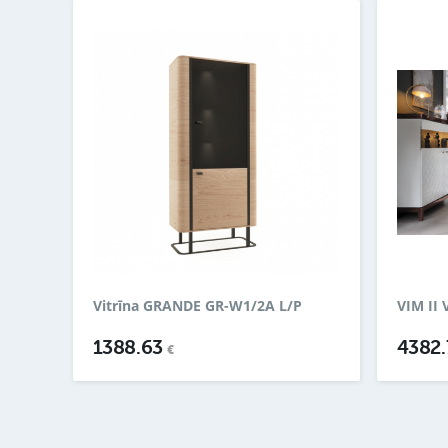
Vitrīna GRANDE GR-W1/2A L/P
VIM II 
1388.63
4382
€