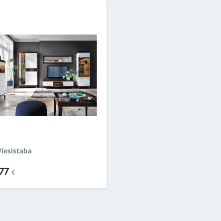
Viesistaba
.77
€