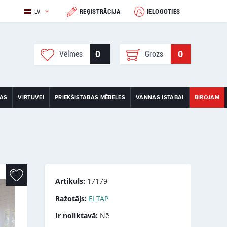
LV
REĢISTRĀCIJA
IELOGOTIES
0
0
Vēlmes
Grozs
TAS
VIRTUVEI
PRIEKŠISTABAS MĒBELES
VANNAS ISTABAI
BIROJAM
Artikuls:
17179
Ražotājs:
ELTAP
Ir noliktavā:
Nē