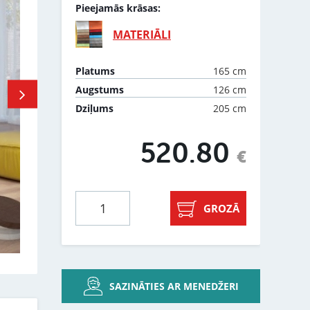
Pieejamās krāsas:
MATERIĀLI
165 cm
Platums
126 cm
Augstums
205 cm
Dziļums
520.80
€
GROZĀ
SAZINĀTIES AR MENEDŽERI