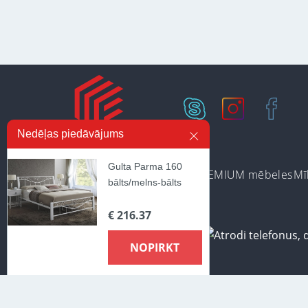
Nedēļas piedāvājums
Gulta Parma 160
Ir noliktavā
Preču kategorijas
PREMIUM mēbeles
Mī
bālts/melns-bālts
€ 216.37
NOPIRKT
Lai nodrošinātu vēl effektīvāku klienta apkalpošanu izmantojot p
piekrītat mūsu lietošanas noteikumiem par cookie-failiem. Papild