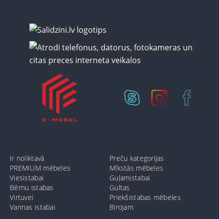
Ir noliktavā
Preču kategorijas
PREMIUM mēbeles
Mīkstās mēbeles
Viesistabai
Guļamistabai
Bērnu istabas
Gultas
Virtuvei
Priekšistabas mēbeles
Vannas istabai
Birojam