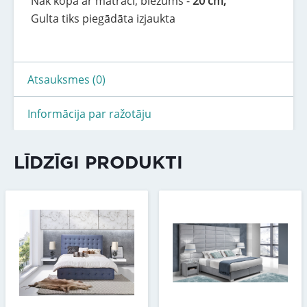
Nāk kopā ar matraci, biezums -
20 cm;
Gulta tiks piegādāta izjaukta
Atsauksmes (0)
Informācija par ražotāju
LĪDZĪGI PRODUKTI