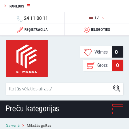
PAPILDUS
24 11 00 11
LV
REĢISTRĀCIJA
IELOGOTIES
0
Vēlmes
0
Grozs
Preču kategorijas
Galvenā
Mīkstās gultas