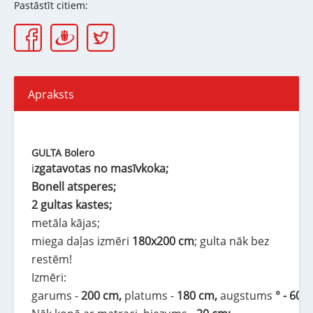
Pastāstīt citiem:
Apraksts
GULTA Bolero
i
zgatavotas no masīvkoka;
Bonell atsperes;
2 gultas kastes;
metāla kājas;
miega daļas izmēri
180x200 cm
; gulta nāk bez
restēm!
Izmēri:
garums -
200 cm,
platums -
180
cm,
augstums
° - 60 °