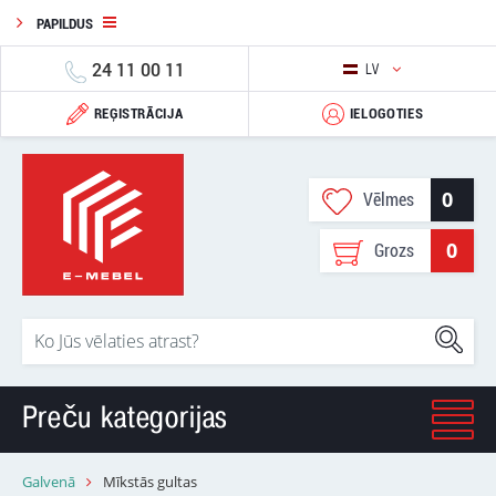
PAPILDUS
24 11 00 11
LV
REĢISTRĀCIJA
IELOGOTIES
0
Vēlmes
0
Grozs
Preču kategorijas
Galvenā
Mīkstās gultas