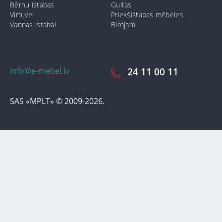
Bērnu istabas
Gultas
Virtuvei
Priekšistabas mēbeles
Vannas istabai
Birojam
info@e-mebel.lv
24 11 00 11
SAS «MPLT» © 2009-2026.
Lai nodrošinātu vēl effektīvāku klienta apkalpošanu izmantojot
personalizētus pakalpojumus, šājā vietnē tiek izmantoti cookie faili.
Izmantojot šo vietni, Jūs piekrītat mūsu lietošanas noteikumiem par
cookie-failiem. Papildus informācija par sīkdatnēm faila informāciju,
kas tiek izmantoti vietnē, kā arī dzēst vai bloķēt iespējams sadaļā
"Paziņojumi par cookie failu lietošanu / izmantošanu"
«Paziņojums
par cookie failiem».