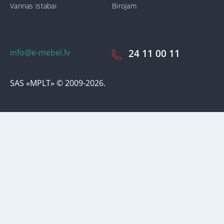
Vannas istabai
Birojam
info@e-mebel.lv
24 11 00 11
SAS «MPLT» © 2009-2026.
Lai nodrošinātu vēl effektīvāku klienta apkalpošanu izmantojot
personalizētus pakalpojumus, šājā vietnē tiek izmantoti cookie faili.
Izmantojot šo vietni, Jūs piekrītat mūsu lietošanas noteikumiem par
cookie-failiem. Papildus informācija par sīkdatnēm faila informāciju,
kas tiek izmantoti vietnē, kā arī dzēst vai bloķēt iespējams sadaļā
"Paziņojumi par cookie failu lietošanu / izmantošanu"
«Paziņojums
par cookie failiem».
Pieņemt un aizvērt