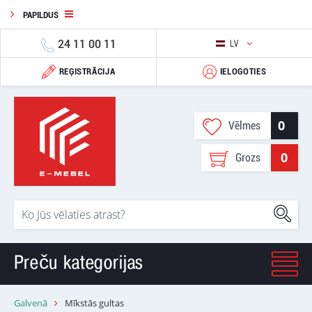
PAPILDUS
24 11 00 11
LV
REĢISTRĀCIJA
IELOGOTIES
0
Vēlmes
0
Grozs
Preču kategorijas
Galvenā
Mīkstās gultas