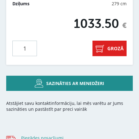
279 cm
Dziļums
1033.50
€
GROZĀ
SAZINĀTIES AR MENEDŽERI
Atstājiet savu kontaktinformāciju, lai mēs varētu ar Jums
sazināties un pastāstīt par preci vairāk
Piegādes nosacījumi