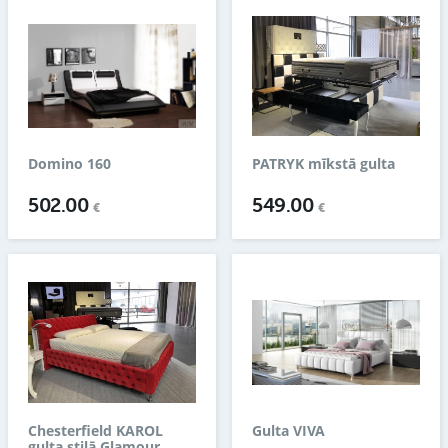
Domino 160
PATRYK mīkstā gulta
502.00
549.00
€
€
Chesterfield KAROL
Gulta VIVA
gulta stilā Glamour