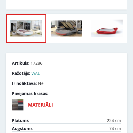
Artikuls:
17286
Ražotājs:
WAL
Ir noliktavā:
Nē
Pieejamās krāsas:
MATERIĀLI
224 cm
Platums
74 cm
Augstums