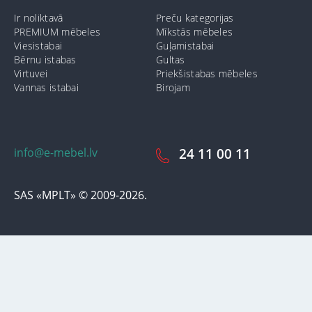
Ir noliktavā
Preču kategorijas
PREMIUM mēbeles
Mīkstās mēbeles
Viesistabai
Guļamistabai
Bērnu istabas
Gultas
Virtuvei
Priekšistabas mēbeles
Vannas istabai
Birojam
info@e-mebel.lv
24 11 00 11
SAS «MPLT» © 2009-2026.
Lai nodrošinātu vēl effektīvāku klienta apkalpošanu izmantojot
personalizētus pakalpojumus, šājā vietnē tiek izmantoti cookie faili.
Izmantojot šo vietni, Jūs piekrītat mūsu lietošanas noteikumiem par
cookie-failiem. Papildus informācija par sīkdatnēm faila informāciju,
kas tiek izmantoti vietnē, kā arī dzēst vai bloķēt iespējams sadaļā
"Paziņojumi par cookie failu lietošanu / izmantošanu"
«Paziņojums