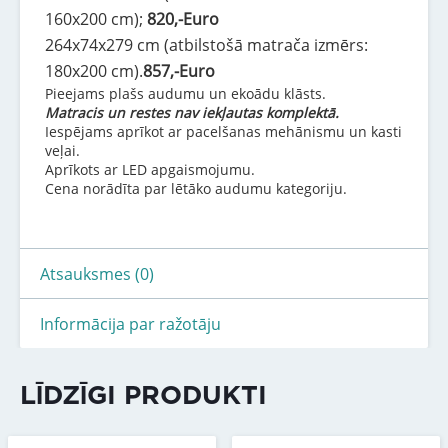
160x200 cm);
820,-Euro
264x74x279 cm (atbilstošā matrača izmērs:
180x200 cm).
857,-Euro
Pieejams plašs audumu un ekoādu klāsts.
Matracis un restes nav iekļautas komplektā.
Iespējams aprīkot ar pacelšanas mehānismu un kasti
veļai.
Aprīkots ar LED apgaismojumu.
Cena norādīta par lētāko audumu kategoriju.
Atsauksmes (0)
Informācija par ražotāju
LĪDZĪGI PRODUKTI