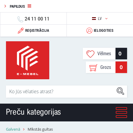
PAPILDUS
24 11 00 11
LV
REĢISTRĀCIJA
IELOGOTIES
0
Vēlmes
0
Grozs
Preču kategorijas
Galvenā
Mīkstās gultas