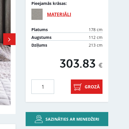
Pieejamās krāsas:
MATERIĀLI
178 cm
Platums
112 cm
Augstums
213 cm
Dziļums
303.83
€
GROZĀ
SAZINĀTIES AR MENEDŽERI