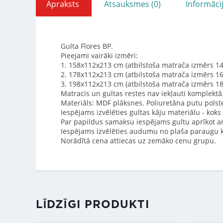
Apraksts
Atsauksmes (0)
Informāci
Gulta Flores BP.
Pieejami vairāki izmēri:
1. 158x112x213 cm (atbilstoša matrača izmērs 1
2. 178x112x213 cm (atbilstoša matrača izmērs 1
3. 198x112x213 cm (atbilstoša matrača izmērs 1
Matracis un gultas restes nav iekļauti komplektā
Materiāls: MDF plāksnes. Poliuretāna putu polst
Iespējams izvēlēties gultas kāju materiālu - kok
Par papildus samaksu iespējams gultu aprīkot a
Iespējams izvēlēties audumu no plaša paraugu k
Norādītā cena attiecas uz zemāko cenu grupu.
LĪDZĪGI PRODUKTI