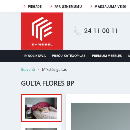
PIEGĀDE
PAR UZŅĒMUMU
MAKSĀJUMA VEIDI
24 11 00 11
IR NOLIKTAVĀ
PREČU KATEGORIJAS
PREMIUM MĒBELES
Galvenā
Mīkstās gultas
GULTA FLORES BP