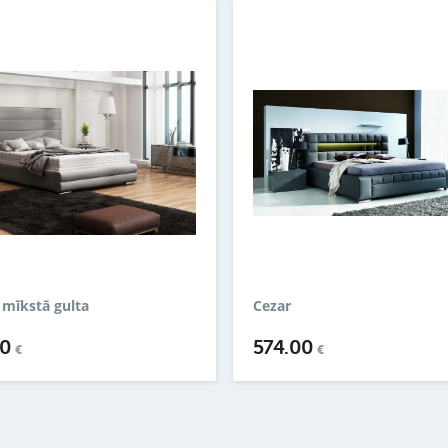
mīkstā gulta
Cezar
00
574.00
€
€