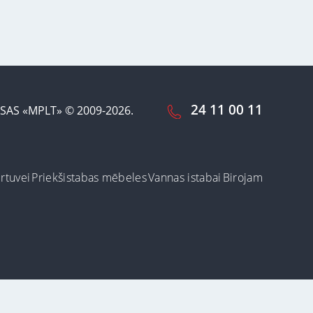
24 11 00 11
SAS «MPLT» © 2009-2026.
irtuvei
Priekšistabas mēbeles
Vannas istabai
Birojam
ot šo vietni, Jūs
arī dzēst vai
Pieņemt un aizvērt