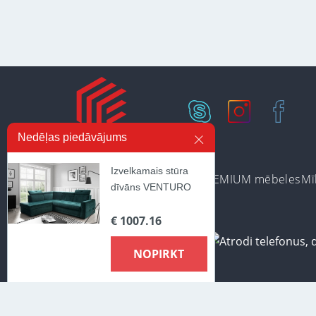
Nedēļas piedāvājums
Izvelkamais stūra
Ir noliktavā
Preču kategorijas
PREMIUM mēbeles
Mī
dīvāns VENTURO
€ 1007.16
NOPIRKT
Lai nodrošinātu vēl effektīvāku klienta apkalpošanu izmantojot p
piekrītat mūsu lietošanas noteikumiem par cookie-failiem. Papild