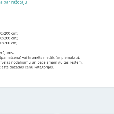
ja par ražotāju
40x200 cm);
60x200 cm);
80x200 cm).
.
erējums.
s (pamatcena) vai hromēts metāls (ar piemaksu).
r veļas nodalījumu un paceļamām gultas restēm.
lāsta dažādās cenu kategorijās.