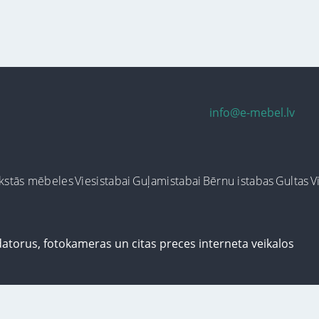
info@e-mebel.lv
kstās mēbeles
Viesistabai
Guļamistabai
Bērnu istabas
Gultas
V
ersonalizētus pakalpojumus, šājā vietnē tiek izmantoti cookie faili. Izmantoj
us informācija par sīkdatnēm faila informāciju, kas tiek izmantoti vietnē, kā 