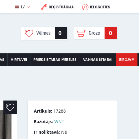
LV
REĢISTRĀCIJA
IELOGOTIES
0
0
Vēlmes
Grozs
TAS
VIRTUVEI
PRIEKŠISTABAS MĒBELES
VANNAS ISTABAI
BIROJAM
Artikuls:
17288
Ražotājs:
WNT
Ir noliktavā:
Nē