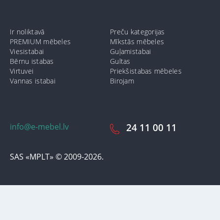
Ir noliktavā
Preču kategorijas
PREMIUM mēbeles
Mīkstās mēbeles
Viesistabai
Guļamistabai
Bērnu istabas
Gultas
Virtuvei
Priekšistabas mēbeles
Vannas istabai
Birojam
info@e-mebel.lv
24 11 00 11
SAS «MPLT» © 2009-2026.
Lai nodrošinātu vēl effektīvāku klienta apkalpošanu izmantojot
personalizētus pakalpojumus, šājā vietnē tiek izmantoti cookie faili.
Izmantojot šo vietni, Jūs piekrītat mūsu lietošanas noteikumiem par