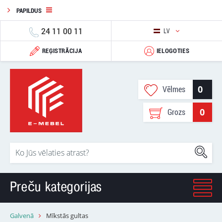
PAPILDUS
24 11 00 11
LV
REĢISTRĀCIJA
IELOGOTIES
0
Vēlmes
0
Grozs
Preču kategorijas
Galvenā
Mīkstās gultas