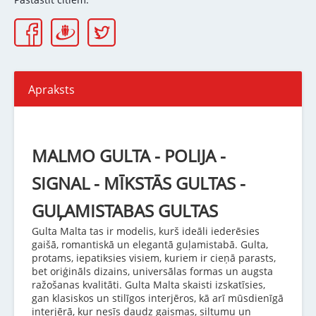
Apraksts
MALMO GULTA - POLIJA -
SIGNAL - MĪKSTĀS GULTAS -
GUĻAMISTABAS GULTAS
Gulta Malta tas ir modelis, kurš ideāli iederēsies
gaišā, romantiskā un elegantā guļamistabā. Gulta,
protams, iepatiksies visiem, kuriem ir cieņā parasts,
bet oriģināls dizains, universālas formas un augsta
ražošanas kvalitāti. Gulta Malta skaisti izskatīsies,
gan klasiskos un stilīgos interjēros, kā arī mūsdienīgā
interjērā, kur nesīs daudz gaismas, siltumu un