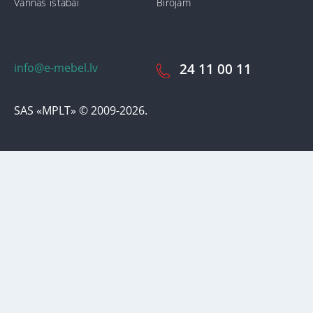
Vannas istabai
Birojam
info@e-mebel.lv
24 11 00 11
SAS «MPLT» © 2009-2026.
Lai nodrošinātu vēl effektīvāku klienta apkalpošanu izmantojot
personalizētus pakalpojumus, šājā vietnē tiek izmantoti cookie faili.
Izmantojot šo vietni, Jūs piekrītat mūsu lietošanas noteikumiem par
cookie-failiem. Papildus informācija par sīkdatnēm faila informāciju,
kas tiek izmantoti vietnē, kā arī dzēst vai bloķēt iespējams sadaļā
"Paziņojumi par cookie failu lietošanu / izmantošanu"
«Paziņojums
par cookie failiem».
Pieņemt un aizvērt