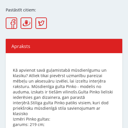
Pastāstīt citiem:
Apraksts
Kā apvienot savā guļamistabā mūsdienīgumu un
klasiku? Atliek tikai pievērst uzmanību pareizai
mēbeļu un aksesuāru izvēlei, lai izceltu interjēra
raksturu. Mūsdienīga gulta Pinko - modelis no
auduma, izskats ir tiešām vilinošs.Gulta Pinko lieliski
iederēsies gan dizainera, gan parastā
interjērā.Stiliga gulta Pinko patiks visiem, kuri dod
priekšroku mūsdienīgā stila savienojumam ar
klasisko
Izmēri Pinko gultas:
garums: 219 cm;