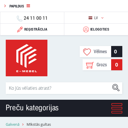
PAPILDUS
24 11 00 11
LV
REĢISTRĀCIJA
IELOGOTIES
0
Vēlmes
0
Grozs
Preču kategorijas
Galvenā
Mīkstās gultas