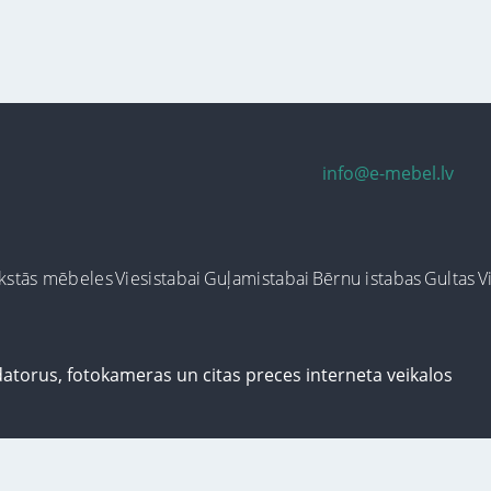
info@e-mebel.lv
kstās mēbeles
Viesistabai
Guļamistabai
Bērnu istabas
Gultas
V
ersonalizētus pakalpojumus, šājā vietnē tiek izmantoti cookie faili. Izmantoj
us informācija par sīkdatnēm faila informāciju, kas tiek izmantoti vietnē, kā 