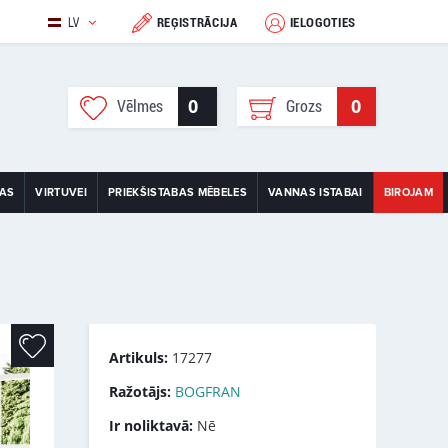
LV
REĢISTRĀCIJA
IELOGOTIES
0
0
Vēlmes
Grozs
TAS
VIRTUVEI
PRIEKŠISTABAS MĒBELES
VANNAS ISTABAI
BIROJAM
Artikuls:
17277
Ražotājs:
BOGFRAN
Ir noliktavā:
Nē