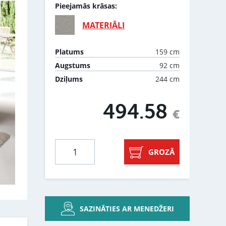
Pieejamās krāsas:
MATERIĀLI
159 cm
Platums
92 cm
Augstums
244 cm
Dziļums
494.58
€
GROZĀ
SAZINĀTIES AR MENEDŽERI