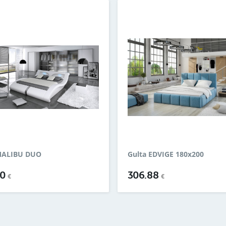
MALIBU DUO
Gulta EDVIGE 180x200
00
306.88
€
€