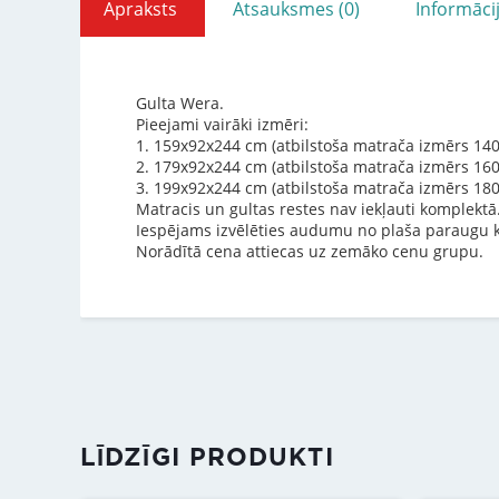
Apraksts
Atsauksmes (0)
Informāci
Gulta Wera.
Pieejami vairāki izmēri:
1. 159x92x244 cm (atbilstoša matrača izmērs 140
2. 179x92x244 cm (atbilstoša matrača izmērs 16
3. 199x92x244 cm (atbilstoša matrača izmērs 18
Matracis un gultas restes nav iekļauti komplektā
Iespējams izvēlēties audumu no plaša paraugu k
Norādītā cena attiecas uz zemāko cenu grupu.
LĪDZĪGI PRODUKTI