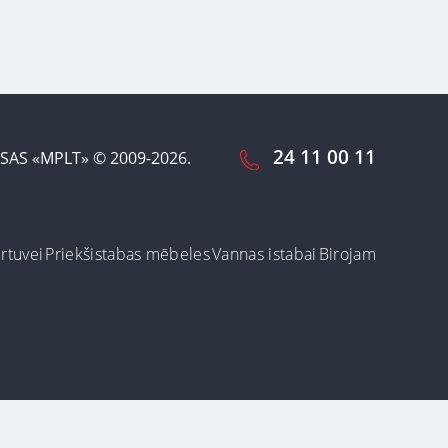
24 11 00 11
SAS «MPLT» © 2009-2026.
irtuvei
Priekšistabas mēbeles
Vannas istabai
Birojam
ot šo vietni, Jūs
arī dzēst vai
Pieņemt un aizvērt