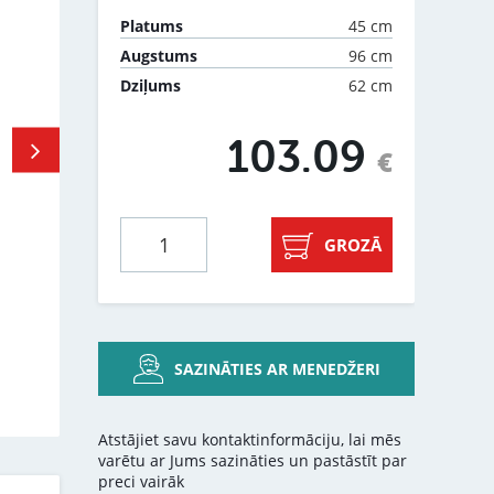
45 cm
Platums
96 cm
Augstums
62 cm
Dziļums
103.09
€
GROZĀ
SAZINĀTIES AR MENEDŽERI
Atstājiet savu kontaktinformāciju, lai mēs
varētu ar Jums sazināties un pastāstīt par
preci vairāk