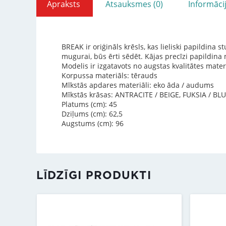
Apraksts
Atsauksmes (0)
Informāci
BREAK ir oriģināls krēsls, kas lieliski papildina 
mugurai, būs ērti sēdēt. Kājas precīzi papildina m
Modelis ir izgatavots no augstas kvalitātes mate
Korpussa materiāls: tērauds
Mīkstās apdares materiāli: eko āda / audums
Mīkstās krāsas: ANTRACITE / BEIGE, FUKSIA / B
Platums (cm): 45
Dziļums (cm): 62,5
Augstums (cm): 96
LĪDZĪGI PRODUKTI