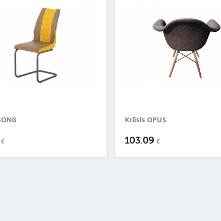
 SONG
Krēsls OPUS
2
103.09
€
€