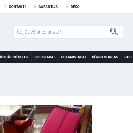
KONTAKTI
GARANTIJA
DEKO
MĪKSTĀS MĒBELES
VIESISTABAI
GUĻAMISTABAI
BĒRNU ISTABAS
GUL