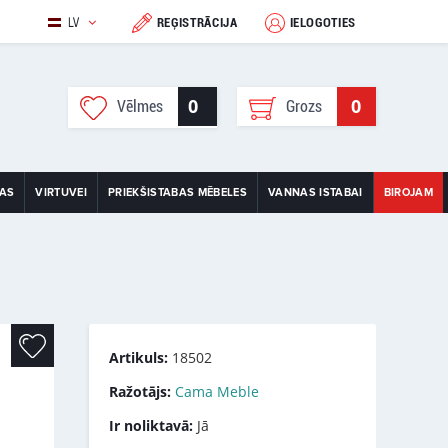
LV
REĢISTRĀCIJA
IELOGOTIES
0
0
Vēlmes
Grozs
TAS
VIRTUVEI
PRIEKŠISTABAS MĒBELES
VANNAS ISTABAI
BIROJAM
Artikuls:
18502
Ražotājs:
Cama Meble
Ir noliktavā:
Jā