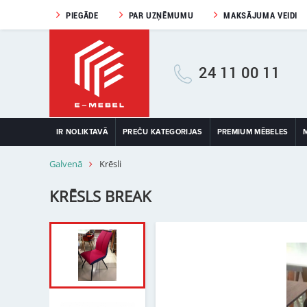
PIEGĀDE
PAR UZŅĒMUMU
MAKSĀJUMA VEIDI
24 11 00 11
IR NOLIKTAVĀ
PREČU KATEGORIJAS
PREMIUM MĒBELES
Galvenā
Krēsli
KRĒSLS BREAK