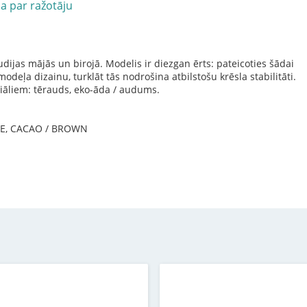
ja par ražotāju
studijas mājās un birojā. Modelis ir diezgan ērts: pateicoties šādai
odeļa dizainu, turklāt tās nodrošina atbilstošu krēsla stabilitāti.
riāliem: tērauds, eko-āda / audums.
LUE, CACAO / BROWN