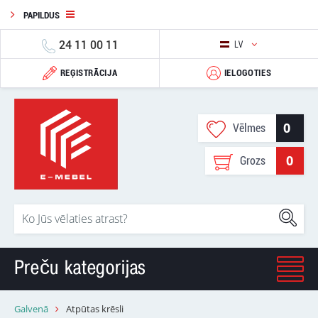
PAPILDUS
24 11 00 11
LV
REĢISTRĀCIJA
IELOGOTIES
0
Vēlmes
0
Grozs
Preču kategorijas
Galvenā
Atpūtas krēsli