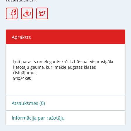
Apraksts
Ļoti parasts un elegants krēsls būs pat visprasīgāko
lietotāju gaumē, kuri meklē augstas klases
risinājumus.
94x74x90
Atsauksmes (0)
Informācija par ražotāju