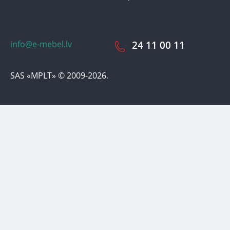
info@e-mebel.lv
24 11 00 11
SAS «MPLT» © 2009-2026.
Lai nodrošinātu vēl effektīvāku klienta apkalpošanu izmantojot
personalizētus pakalpojumus, šājā vietnē tiek izmantoti cookie faili.
Izmantojot šo vietni, Jūs piekrītat mūsu lietošanas noteikumiem par
cookie-failiem. Papildus informācija par sīkdatnēm faila informāciju,
kas tiek izmantoti vietnē, kā arī dzēst vai bloķēt iespējams sadaļā
"Paziņojumi par cookie failu lietošanu / izmantošanu"
«Paziņojums
par cookie failiem».
Pieņemt un aizvērt