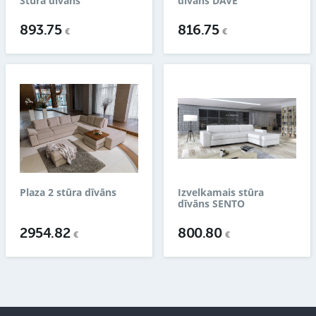
Stūra dīvāns
dīvāns DAVE
893.75
816.75
€
€
Plaza 2 stūra dīvāns
Izvelkamais stūra
dīvāns SENTO
2954.82
800.80
€
€