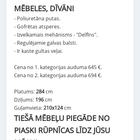
MĒBELES, DĪVĀNI
- Poliuretāna putas.
- Gofrētas atsperes.
- Izvelkamais mehānisms - "Delfīns".
- Regulējamie galvas balsti.
- Ir kaste gultas veļai.
Cena no 1. kategorijas auduma 645 €.
Cena no 2. kategorijas auduma 694 €.
Platums:
284
cm
Dziļums:
196
cm
Guļamvieta:
210x124
cm
TIEŠĀ MĒBEĻU PIEGĀDE NO
PIASKI RŪPNĪCAS LĪDZ JŪSU