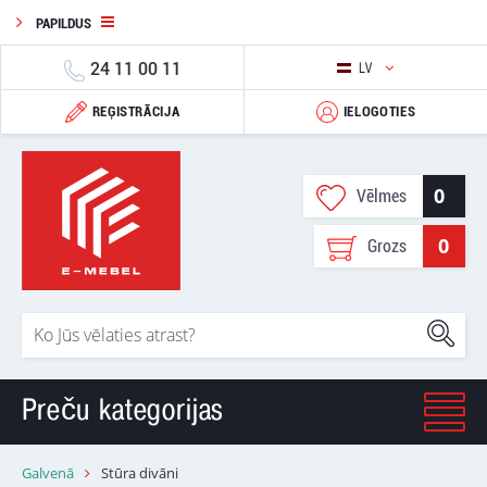
PAPILDUS
24 11 00 11
LV
REĢISTRĀCIJA
IELOGOTIES
0
Vēlmes
0
Grozs
Preču kategorijas
Galvenā
Stūra divāni