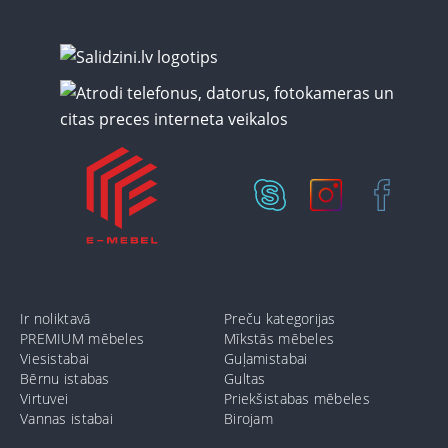
Ir noliktavā
Preču kategorijas
PREMIUM mēbeles
Mīkstās mēbeles
Viesistabai
Guļamistabai
Bērnu istabas
Gultas
Virtuvei
Priekšistabas mēbeles
Vannas istabai
Birojam