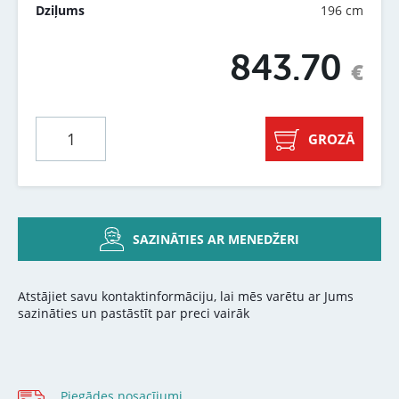
196 cm
Dziļums
843.70
€
GROZĀ
SAZINĀTIES AR MENEDŽERI
Atstājiet savu kontaktinformāciju, lai mēs varētu ar Jums
sazināties un pastāstīt par preci vairāk
Piegādes nosacījumi