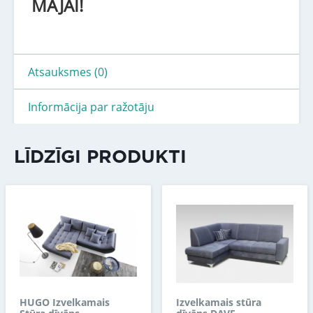
MĀJAI!
Atsauksmes (0)
Informācija par ražotāju
LĪDZĪGI PRODUKTI
HUGO Izvelkamais
Izvelkamais stūra