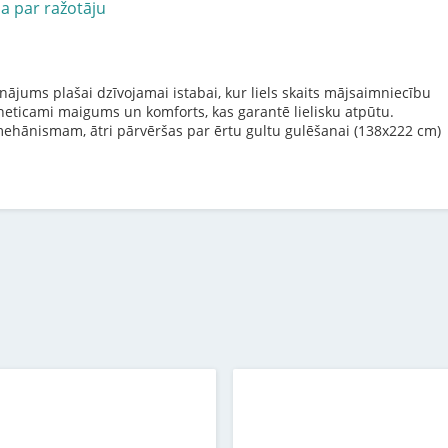
ja par ražotāju
nājums plašai dzīvojamai istabai, kur liels skaits mājsaimniecību
 neticami maigums un komforts, kas garantē lielisku atpūtu.
 mehānismam, ātri pārvēršas par ērtu gultu gulēšanai (138x222 cm)