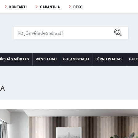
KONTAKTI
GARANTIJA
DEKO
MĪKSTĀS MĒBELES
VIESISTABAI
GUĻAMISTABAI
BĒRNU ISTABAS
GUL
NA