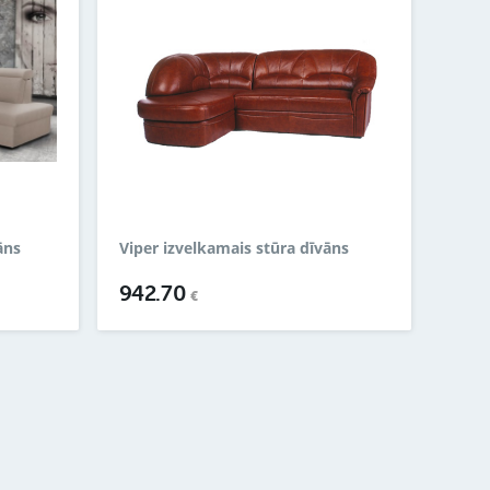
āns
Viper izvelkamais stūra dīvāns
942.70
€