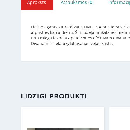
Apraksts
Atsauksmes (0)
Informāci
Liels elegants stūra dīvāns EMPONA būs ideāls risi
atpūsties katru dienu. Šī modeļa unikālā iezīme ir
Ērta miega iespēja - pateicoties efektīvam dīvāna
Dīvānam ir liela uzglabāšanas veļas kaste.
LĪDZĪGI PRODUKTI