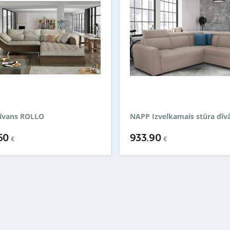
dīvans ROLLO
NAPP Izvelkamais stūra dīv
.60
933.90
€
€