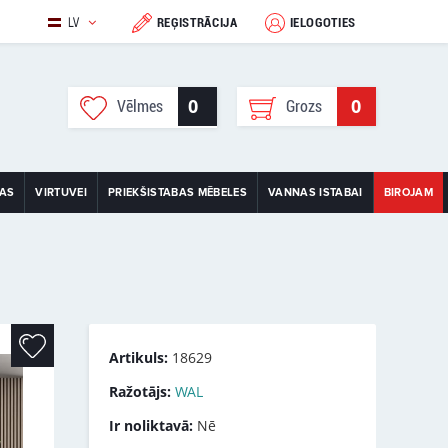
LV
REĢISTRĀCIJA
IELOGOTIES
0
0
Vēlmes
Grozs
TAS
VIRTUVEI
PRIEKŠISTABAS MĒBELES
VANNAS ISTABAI
BIROJAM
Artikuls:
18629
Ražotājs:
WAL
Ir noliktavā:
Nē