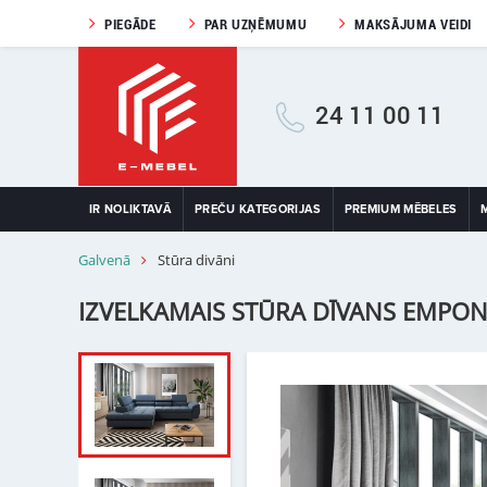
PIEGĀDE
PAR UZŅĒMUMU
MAKSĀJUMA VEIDI
24 11 00 11
IR NOLIKTAVĀ
PREČU KATEGORIJAS
PREMIUM MĒBELES
Galvenā
Stūra divāni
IZVELKAMAIS STŪRA DĪVANS EMPO