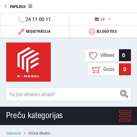
PAPILDUS
24 11 00 11
LV
REĢISTRĀCIJA
IELOGOTIES
0
Vēlmes
0
Grozs
Preču kategorijas
Galvenā
Stūra divāni