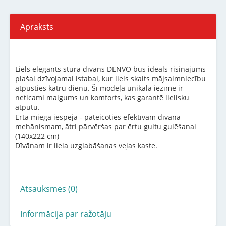
Apraksts
Liels elegants stūra dīvāns DENVO būs ideāls risinājums
plašai dzīvojamai istabai, kur liels skaits mājsaimniecību
atpūsties katru dienu. Šī modeļa unikālā iezīme ir
neticami maigums un komforts, kas garantē lielisku
atpūtu.
Ērta miega iespēja - pateicoties efektīvam dīvāna
mehānismam, ātri pārvēršas par ērtu gultu gulēšanai
(140x222 cm)
Dīvānam ir liela uzglabāšanas veļas kaste.
Atsauksmes (0)
Informācija par ražotāju