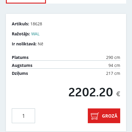
Artikuls:
18628
Ražotājs:
WAL
Ir noliktavā:
Nē
290 cm
Platums
94 cm
Augstums
217 cm
Dziļums
2202.20
€
GROZĀ