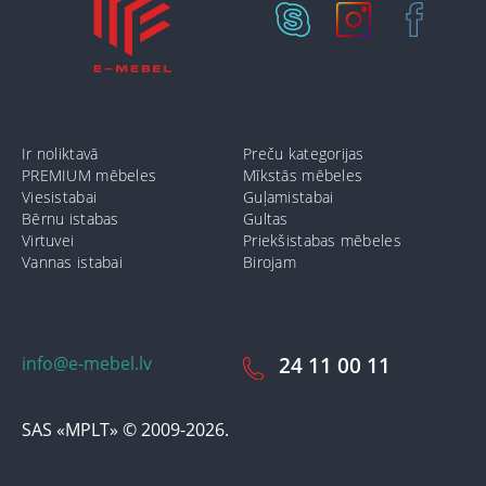
Ir noliktavā
Preču kategorijas
PREMIUM mēbeles
Mīkstās mēbeles
Viesistabai
Guļamistabai
Bērnu istabas
Gultas
Virtuvei
Priekšistabas mēbeles
Vannas istabai
Birojam
info@e-mebel.lv
24 11 00 11
SAS «MPLT» © 2009-2026.