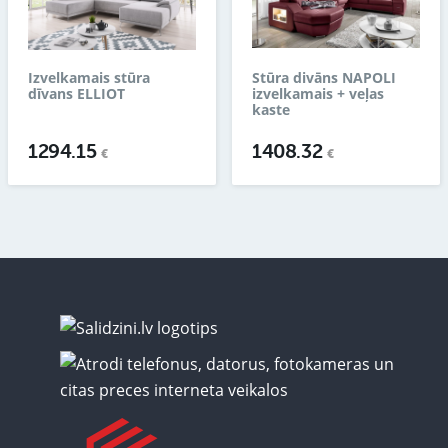
Izvelkamais stūra
Stūra divāns NAPOLI
dīvans ELLIOT
izvelkamais + veļas
kaste
1294.15
1408.32
€
€