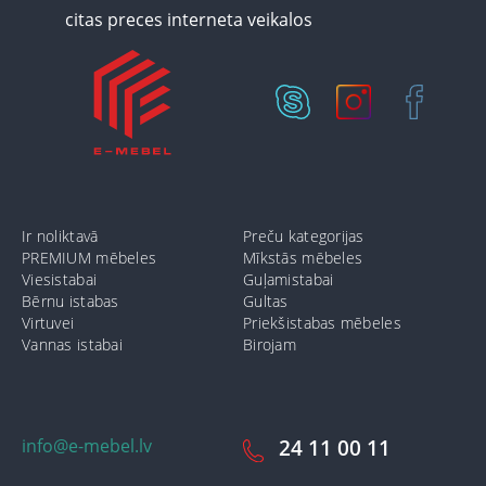
Ir noliktavā
Preču kategorijas
PREMIUM mēbeles
Mīkstās mēbeles
Viesistabai
Guļamistabai
Bērnu istabas
Gultas
Virtuvei
Priekšistabas mēbeles
Vannas istabai
Birojam
info@e-mebel.lv
24 11 00 11