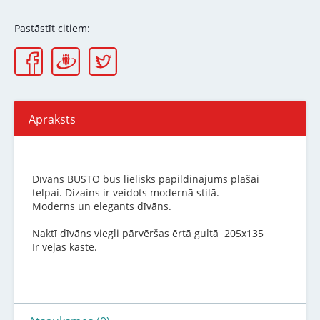
Pastāstīt citiem:
Apraksts
Dīvāns BUSTO būs lielisks papildinājums plašai
telpai. Dizains ir veidots modernā stilā.
Moderns un elegants dīvāns.
Naktī dīvāns viegli pārvēršas ērtā gultā 205x135
Ir veļas kaste.