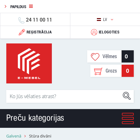
PAPILDUS
24 11 00 11
LV
REĢISTRĀCIJA
IELOGOTIES
0
Vēlmes
0
Grozs
Preču kategorijas
Galvenā
Stūra divāni