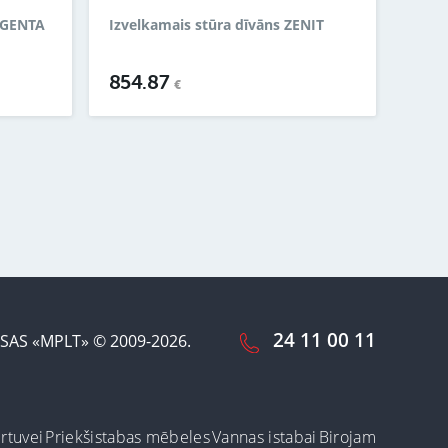
RGENTA
Izvelkamais stūra dīvāns ZENIT
854.87
€
24 11 00 11
SAS «MPLT» © 2009-2026.
irtuvei
Priekšistabas mēbeles
Vannas istabai
Birojam