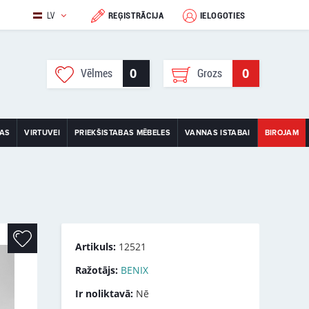
LV
REĢISTRĀCIJA
IELOGOTIES
0
0
Vēlmes
Grozs
TAS
VIRTUVEI
PRIEKŠISTABAS MĒBELES
VANNAS ISTABAI
BIROJAM
Artikuls:
12521
Ražotājs:
BENIX
Ir noliktavā:
Nē