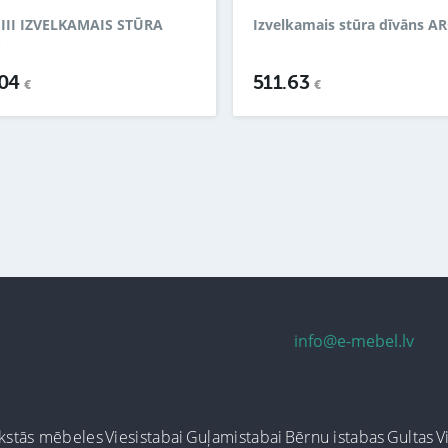
III IZVELKAMAIS STŪRA
Izvelkamais stūra dīvāns A
S
.04
511.63
€
€
info@e-mebel.lv
kstās mēbeles
Viesistabai
Guļamistabai
Bērnu istabas
Gultas
V