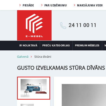
PIEGĀDE
PAR UZŅĒMUMU
MAKSĀJUMA VEIDI
24 11 00 11
IR NOLIKTAVĀ
PREČU KATEGORIJAS
PREMIUM MĒBELES
Galvenā
Stūra divāni
GUSTO IZVELKAMAIS STŪRA DĪVĀNS