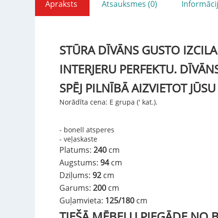
Apraksts
Atsauksmes (0)
Informāci
STŪRA DĪVĀNS GUSTO IZCILA
INTERJERU PERFEKTU. DĪVĀNS
SPĒJ PILNĪBĀ AIZVIETOT JŪS
Norādīta cena: E grupa (' kat.).
- bonell atsperes
- veļaskaste
Platums:
240
cm
Augstums:
94
cm
Dziļums:
92
cm
Garums:
200
cm
Guļamvieta:
125/180
cm
TIEŠĀ MĒBEĻU PIEGĀDE NO B