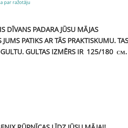
ja par ražotāju
IS DĪVANS PADARA JŪSU MĀJAS
 JUMS PATIKS AR TĀS PRAKTISKUMU. TA
U GULTU. GULTAS IZMĒRS IR
125/180
.
CM
ENIX RŪPNĪCAS LĪDZ JŪSU MĀJAI!