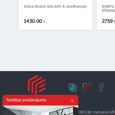
Stūra divāns GALAXY A izvelkamais
KORFU 
DĪVAN
1430.00
2759
€
Nedēļas piedāvājums
Ir noliktavā
Preču kategorijas
PREMIUM mēbeles
Mī