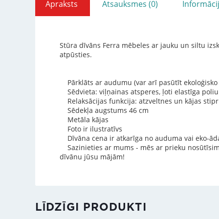
Apraksts
Atsauksmes (0)
Informāci
Stūra dīvāns Ferra mēbeles ar jauku un siltu izsk
atpūsties.
Pārklāts ar audumu (var arī pasūtīt ekoloģisko
Sēdvieta: viļņainas atsperes, ļoti elastīga poli
Relaksācijas funkcija: atzveltnes un kājas sti
Sēdekļa augstums 46 cm
Metāla kājas
Foto ir ilustratīvs
Dīvāna cena ir atkarīga no auduma vai eko-ādas
Sazinieties ar mums - mēs ar prieku nosūtīsim
dīvānu jūsu mājām!
LĪDZĪGI PRODUKTI