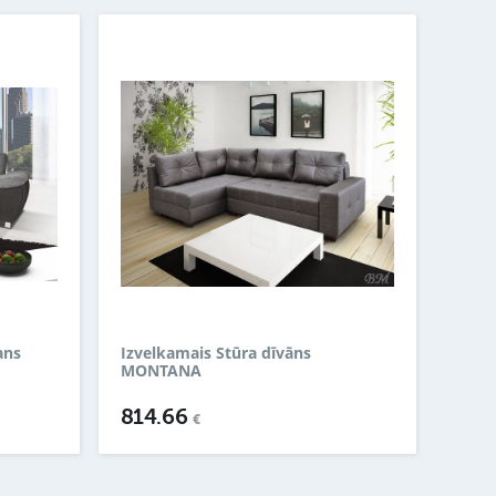
ans
Izvelkamais Stūra dīvāns
MONTANA
814.66
€