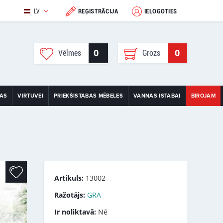
LV
REĢISTRĀCIJA
IELOGOTIES
0
0
Vēlmes
Grozs
TAS
VIRTUVEI
PRIEKŠISTABAS MĒBELES
VANNAS ISTABAI
BIROJAM
Artikuls:
13002
Ražotājs:
GRA
Ir noliktavā:
Nē