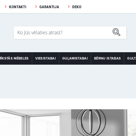
KONTAKTI
GARANTIJA
DEKO
MĪKSTĀS MĒBELES
VIESISTABAI
GUĻAMISTABAI
BĒRNU ISTABAS
GUL