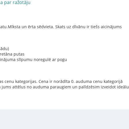
ja par ražotāju
atu.Mīksta un ērta sēdvieta. Skats uz dīvānu ir tiešs aicinājums
 ādu)
uretāna putas
prinājuma slīpumu noregulē ar pogu
 cenu kategorijas. Cena ir norādīta 0. auduma cenu kategorijā
 jums attēlus no auduma paraugiem un palīdzēsim izveidot ideālu