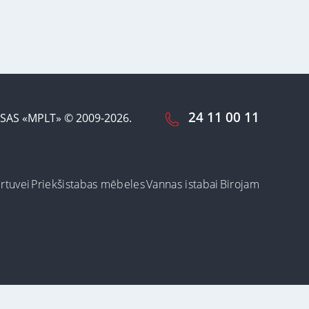
24 11 00 11
SAS «MPLT» © 2009-2026.
irtuvei
Priekšistabas mēbeles
Vannas istabai
Birojam
ot šo vietni, Jūs