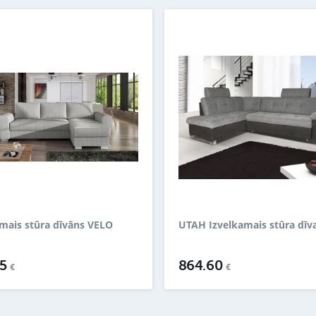
mais stūra dīvāns VELO
UTAH Izvelkamais stūra dīv
85
864.60
€
€