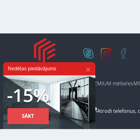
Nedēļas piedāvājums
Ir noliktavā
Preču kategorijas
PREMIUM mēbeles
Mī
Lai nodrošinātu vēl effektīvāku klienta apkalpošanu izmantojot p