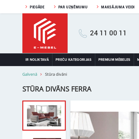
PIEGĀDE
PAR UZŅĒMUMU
MAKSĀJUMA VEIDI
24 11 00 11
IR NOLIKTAVĀ
PREČU KATEGORIJAS
PREMIUM MĒBELES
Galvenā
Stūra divāni
STŪRA DIVĀNS FERRA