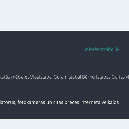
info@e-mebel.lv
kstās mēbeles
Viesistabai
Guļamistabai
Bērnu istabas
Gultas
V
ersonalizētus pakalpojumus, šājā vietnē tiek izmantoti cookie faili. Izmantoj