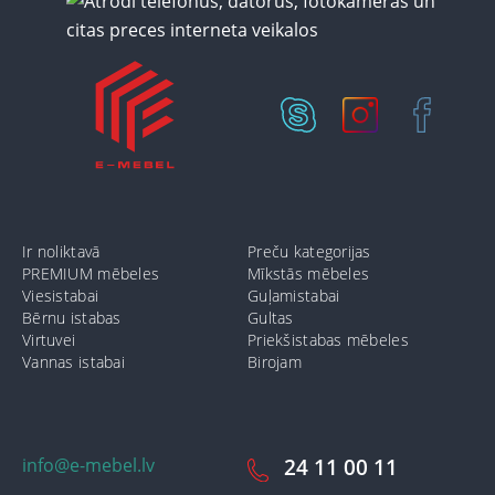
Ir noliktavā
Preču kategorijas
PREMIUM mēbeles
Mīkstās mēbeles
Viesistabai
Guļamistabai
Bērnu istabas
Gultas
Virtuvei
Priekšistabas mēbeles
Vannas istabai
Birojam
info@e-mebel.lv
24 11 00 11