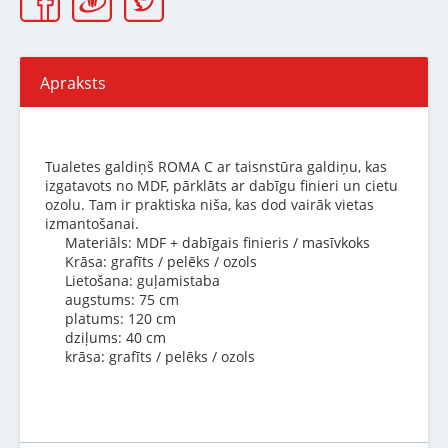
Apraksts
Tualetes galdiņš ROMA C ar taisnstūra galdiņu, kas
izgatavots no MDF, pārklāts ar dabīgu finieri un cietu
ozolu. Tam ir praktiska niša, kas dod vairāk vietas
izmantošanai.
Materiāls: MDF + dabīgais finieris / masīvkoks
Krāsa: grafīts / pelēks / ozols
Lietošana: guļamistaba
augstums: 75 cm
platums: 120 cm
dziļums: 40 cm
krāsa: grafīts / pelēks / ozols