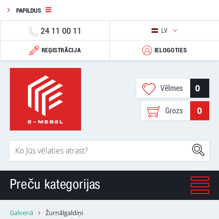
PAPILDUS
24 11 00 11
LV
REĢISTRĀCIJA
IELOGOTIES
0
Vēlmes
0
Grozs
Preču kategorijas
Galvenā
Žurnālgaldiņi